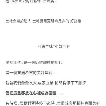
祂..
是土地公的好夥伴..土地婆..
土地公樂於助人 土地婆是更明辨是非的 好搭檔
×| 古早味*小故事
|×
早期年代 .
是一個仍然純
樸
的年代 .
是一個充滿希望的美好年代。
隨著我們漸漸長大
成家立業
忙碌得停不下腳步 .
便把這些都放在心裡成為回憶......
有時候
.
當我們暫時停下來時
.
會很想念那樣純真而美好