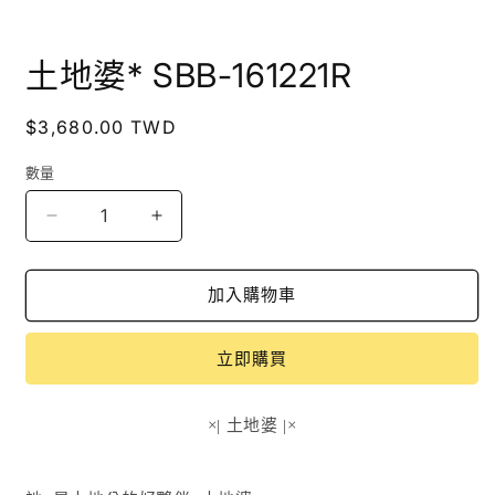
在
互
土地婆* SBB-161221R
動
視
窗
定
$3,680.00 TWD
中
價
開
數量
啟
多
媒
土
土
體
地
地
檔
婆
婆
案
加入購物車
1
*
*
SBB-
SBB-
161221R
161221R
立即購買
數
數
量
量
×| 土地婆
|×
減
增
少
加