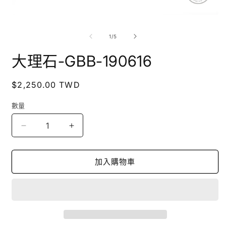
在
互
/
1
/
5
動
視
大理石-GBB-190616
窗
中
開
定
$2,250.00 TWD
啟
價
多
數量
媒
體
檔
大
大
案
1
2
理
理
石-
石-
加入購物車
GBB-
GBB-
190616
190616
數
數
量
量
減
增