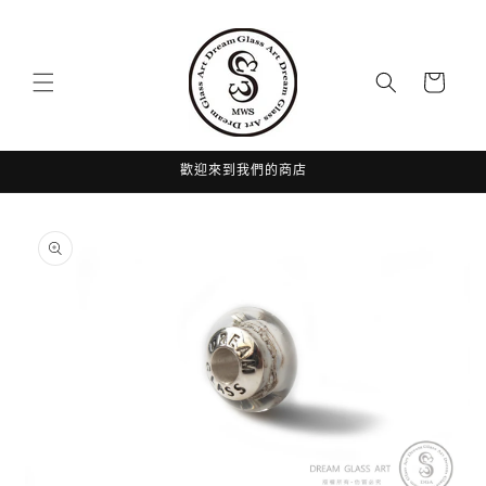
跳至內
容
購
物
車
歡迎來到我們的商店
略過產
品資訊