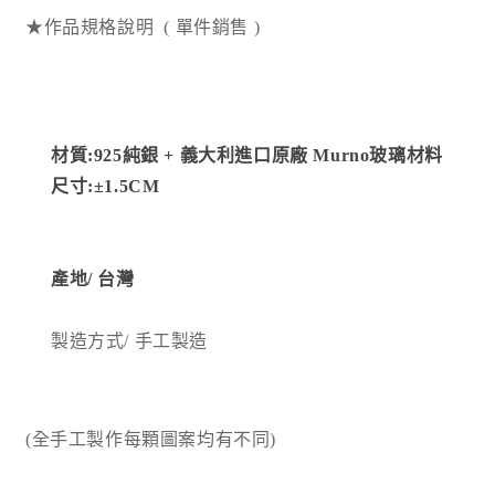
少
加
★作品規格說明 ( 單件銷售 )
材質:925純銀 + 義大利進口原廠 Murno玻璃材料
尺寸:
±1.5CM
產地/
台灣
製造方式
/ 手工製造
(全手工製作每顆圖案均有不同)