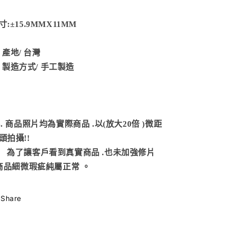
寸:
±15.9MMX11MM
產地/
台灣
製造方式
/ 手工製造
S. 商品照片均為實際商品
.以(放大20倍 )微距
頭拍攝!!
了讓客戶看到真實商品 .也未加強修片
商品細微瑕疵純屬正常
。
Share