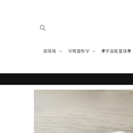
跳至內
容
部落格
🐻瑪雷熊🐻
🌍宇宙能量珠🌍
略過產
品資訊