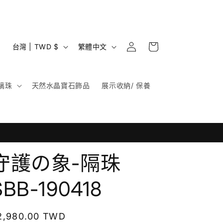
購
登
國
語
物
台灣 | TWD $
繁體中文
入
家
言
車
/
璃珠
天然水晶寶石飾品
展示收納/ 保養
地
區
守護の象-隔珠
SBB-190418
定
2,980.00 TWD