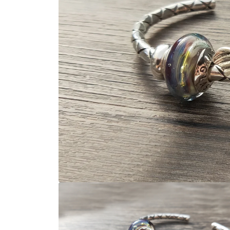
在
互
動
視
窗