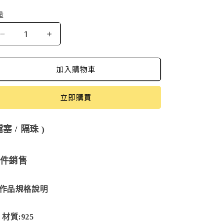
價
量
守
守
護
護
の
の
加入購物車
象-
象-
隔
隔
立即購買
珠
珠
SBB-
SBB-
190418
190418
擋塞 / 隔珠 )
數
數
量
量
件銷售
減
增
少
加
作品規格說明
質:925