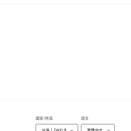
窗
中
開
啟
多
媒
體
檔
案
4
國家/地區
語言
台灣 | TWD $
繁體中文