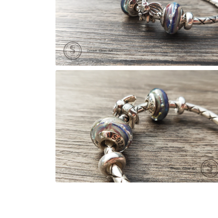
中
開
啟
多
媒
體
檔
案
在
1
互
動
視
窗
中
開
啟
多
媒
體
檔
案
在
2
互
動
視