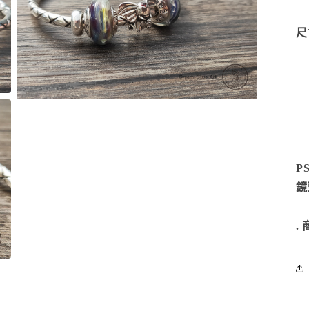
尺
在
互
動
視
窗
P
中
開
鏡
啟
為
多
媒
.
體
檔
案
3