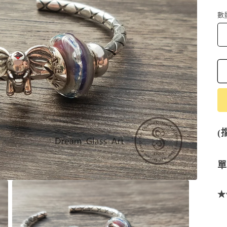
數
(
單
★
材