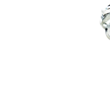
在
互
動
視
窗
中