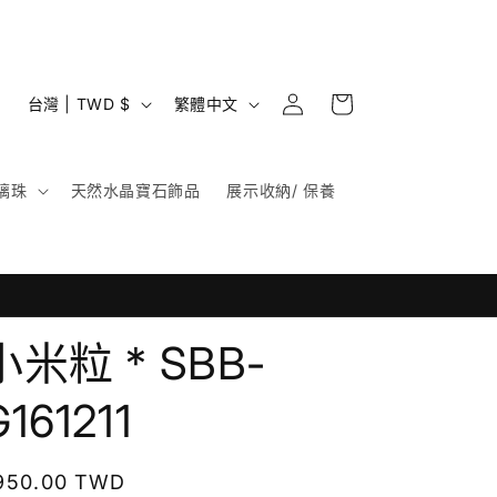
購
登
國
語
物
台灣 | TWD $
繁體中文
入
家
言
車
/
璃珠
天然水晶寶石飾品
展示收納/ 保養
地
區
小米粒 * SBB-
G161211
定
950.00 TWD