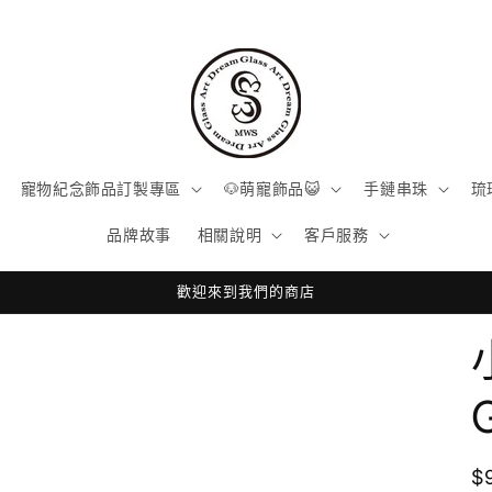
寵物紀念飾品訂製專區
🐶萌寵飾品😺
手鏈串珠
琉
品牌故事
相關說明
客戶服務
歡迎來到我們的商店
$