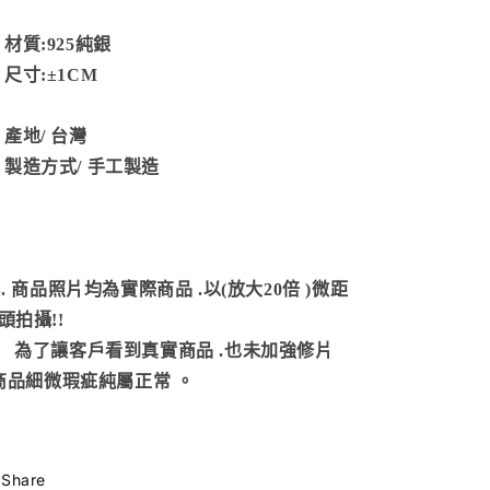
質:925純銀
尺寸:
±1CM
產地/
台灣
製造方式
/ 手工製造
S. 商品照片均為實際商品
.以(放大20倍 )微距
頭拍攝!!
了讓客戶看到真實商品 .也未加強修片
商品細微瑕疵純屬正常
。
Share