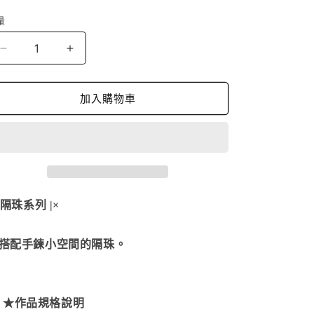
價
量
小
小
米
米
粒
粒
加入購物車
*
*
SBB-
SBB-
G161211
G161211
數
數
量
量
減
增
| 隔珠系列 |×
少
加
配手鍊小空間的隔珠。
★作品規格說明