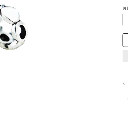
數
×
搭