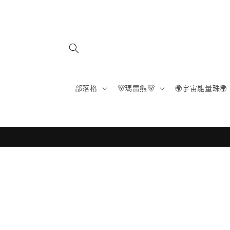
跳至內
容
部落格
🐻瑪雷熊🐻
🌍宇宙能量珠🌍
略過產
品資訊