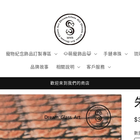
寵物紀念飾品訂製專區
🐶萌寵飾品😺
手鏈串珠
琉
品牌故事
相關說明
客戶服務
歡迎來到我們的商店
$
數