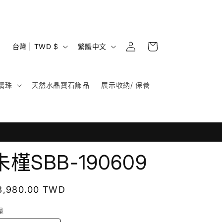
購
登
國
語
物
台灣 | TWD $
繁體中文
入
家
言
車
/
璃珠
天然水晶寶石飾品
展示收納/ 保養
地
區
朱槿SBB-190609
定
3,980.00 TWD
價
量