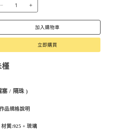
朱
朱
槿
槿
SBB-
SBB-
加入購物車
190609
190609
數
數
立即購買
量
量
減
增
少
加
朱槿
擋塞 / 隔珠 )
作品規格說明
質:925 + 琉璃