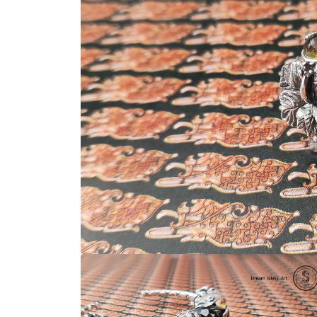
在
互
動
視
窗