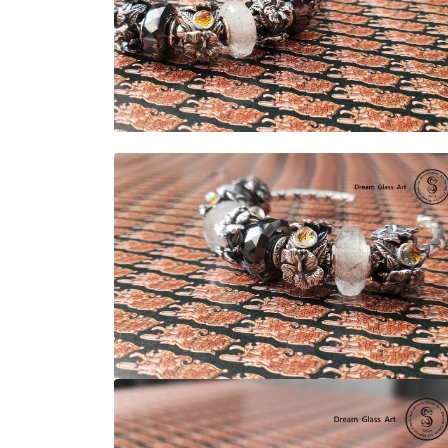
中
開
啟
多
媒
體
檔
在
案
互
1
動
視
窗
中
開
啟
多
媒
體
檔
案
2
在
互
動
視