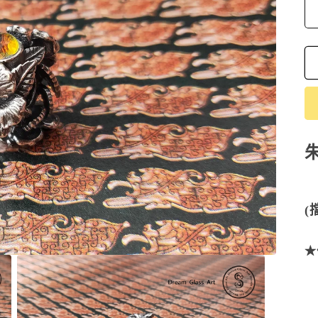
(
★
材