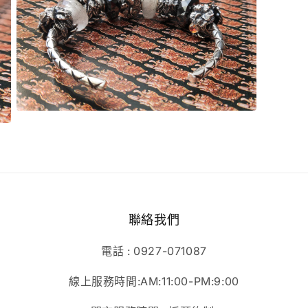
窗
中
開
啟
多
媒
體
檔
案
在
5
互
動
視
窗
中
開
啟
聯絡我們
多
媒
體
電話 : 0927-071087
檔
案
線上服務時間:AM:11:00-PM:9:00
7