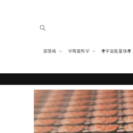
跳至內
容
部落格
🐻瑪雷熊🐻
🌍宇宙能量珠🌍
略過產
品資訊