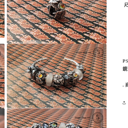
尺
在
互
動
P
視
窗
鏡
中
為
開
啟
.
多
媒
體
檔
在
案
3
互
動
視