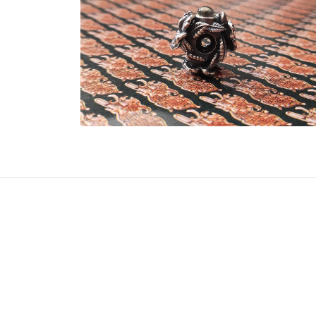
窗
中
開
啟
多
媒
體
檔
案
4
在
互
動
視
窗
中
開
啟
多
媒
體
檔
案
6