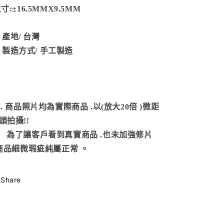
寸:
±16.5MMX9.5MM
產地/
台灣
製造方式
/ 手工製造
S. 商品照片均為實際商品
.以(放大20倍 )微距
頭拍攝!!
了讓客戶看到真實商品 .也未加強修片
商品細微瑕疵純屬正常
。
Share