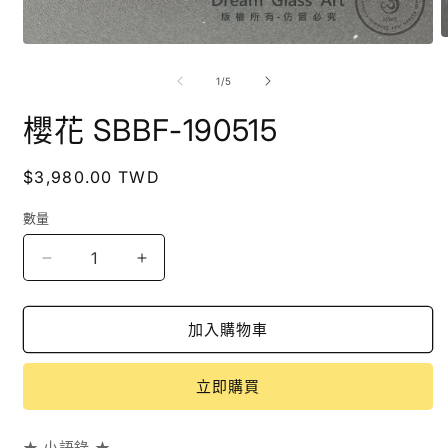
在
互
/
1
/
5
動
視
櫻花 SBBF-190515
窗
中
開
定
$3,980.00 TWD
啟
價
多
數量
媒
體
檔
櫻
櫻
案
2
花
花
1
SBBF-
SBBF-
加入購物車
190515
190515
數
數
立即購買
量
量
減
增
少
加