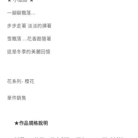
★ 小語錄 ★
一瓣瓣飄落...
步步走著 淡淡的拂著
雪飄落 ...花香跟隨著
這是冬季的美麗回憶
花系列- 櫻花
單件銷售
★作品規格說明