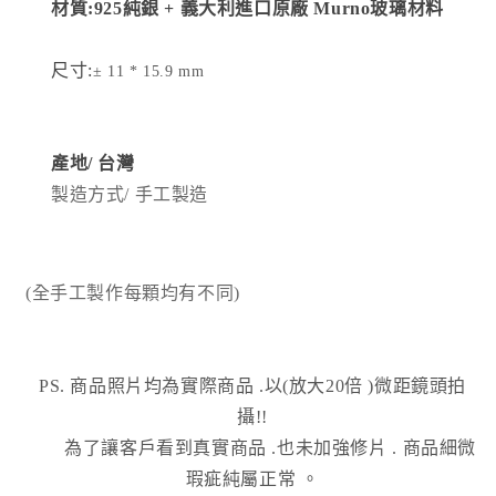
材質:925純銀 + 義大利進口原廠 Murno玻璃材料
尺寸:
± 11 * 15.9 mm
產地/
台灣
製造方式
/ 手工製造
(全手工製作每顆均有不同)
PS. 商品照片均為實際商品
.以(放大20倍 )微距鏡頭拍
攝!!
為了讓客戶看到真實商品 .也未加強修片
.
商品細微
瑕疵純屬正常
。