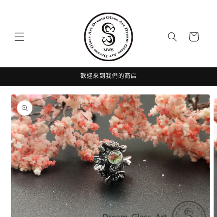
跳至內
容
購
物
車
歡迎來到我們的商店
略過產
品資訊