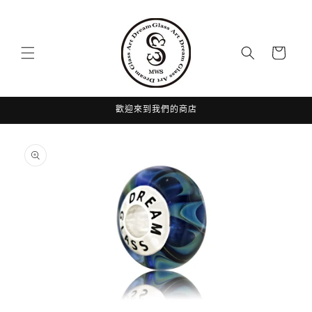
跳至內
容
購
物
車
歡迎來到我們的商店
略過產
品資訊