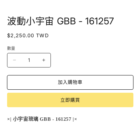
在
互
波動小宇宙 GBB - 161257
動
視
窗
定
$2,250.00 TWD
中
價
開
數量
啟
多
媒
波
波
體
動
動
檔
小
小
案
加入購物車
1
宇
宇
宙
宙
立即購買
GBB
GBB
-
-
161257
161257
×|
小宇宙琉璃 GBB - 161257
|×
數
數
量
量