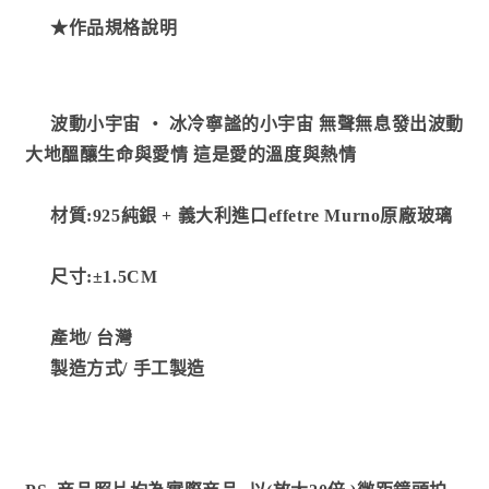
減
增
★作品規格說明
少
加
波動小宇宙 ‧ 冰冷寧謐的小宇宙 無聲無息發出波動
大地醞釀生命與愛情 這是愛的溫度與熱情
材質:925純銀 + 義大利進口effetre Murno原廠玻璃
尺寸:
±1.5CM
產地/
台灣
製造方式
/ 手工製造