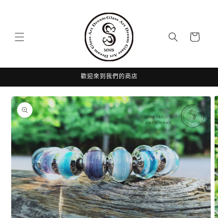
跳至內
容
購
物
車
歡迎來到我們的商店
略過產
品資訊