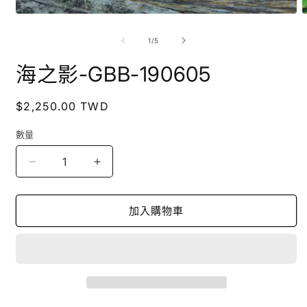
在
互
/
1
/
5
動
視
海之影-GBB-190605
窗
中
開
定
$2,250.00 TWD
啟
價
多
數量
媒
體
檔
海
海
案
之
之
1
2
影-
影-
加入購物車
GBB-
GBB-
190605
190605
數
數
量
量
減
增
少
加