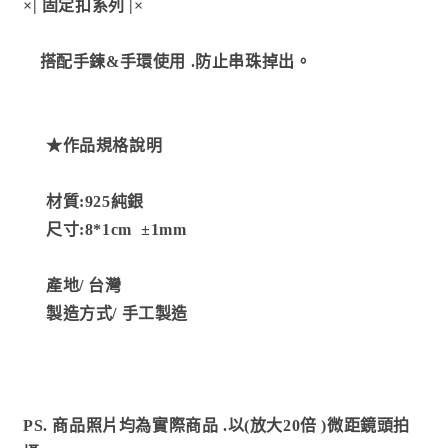
×| 固定扣系列 |×
量
量
減
增
搭配手鍊&手環使用
少
加
.防止串珠掉出
。
★作品規格說明
材質:925純銀
尺寸:8*1cm
±1mm
產地/
台灣
製造方式
/ 手工製造
PS. 商品照片均為實際商品
.以(放大20倍 )微距鏡頭拍