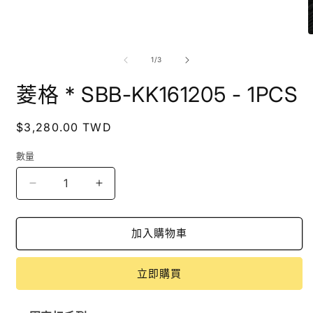
在
互
動
/
1
/
3
視
窗
菱格 * SBB-KK161205 - 1PCS
中
開
啟
定
$3,280.00 TWD
多
價
媒
數量
體
檔
案
菱
菱
1
格
格
2
*
*
加入購物車
SBB-
SBB-
KK161205
KK161205
-
-
立即購買
1PCS
1PCS
數
數