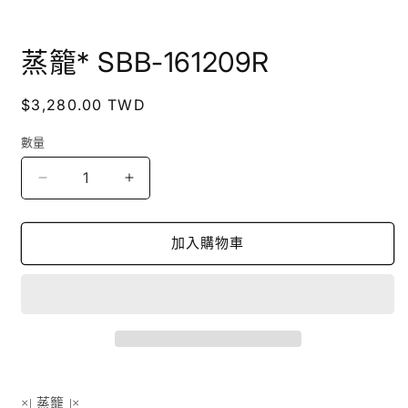
在
互
蒸籠* SBB-161209R
動
視
窗
定
$3,280.00 TWD
中
價
開
數量
啟
多
媒
蒸
蒸
體
籠
籠
檔
*
*
案
加入購物車
SBB-
SBB-
1
161209R
161209R
數
數
量
量
減
增
少
加
×| 蒸籠
|×