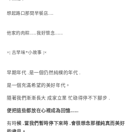
想起路口那間早餐店....
他家的肉粽.....我好懷念......
×| 古早味*小故事
|×
早期年代 .
是一個仍然純
樸
的年代 .
是一個充滿希望的美好年代。
隨著我們漸漸長大
成家立業
忙碌得停不下腳步 .
便把這些都放在心裡成為回憶......
有時
候
.
當我們暫時停下來時
.
會很想念那樣純真而美好
的歲月。