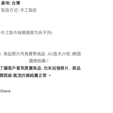
產地/
台灣
製造方式
/ 手工製造
全手工製作每顆圖案均有不同)
S. 商品照片均為實際商品
.以(放大20倍 )微距
鏡頭拍攝!!
了讓客戶看到真實商品 .也未加強修片 . 商品
微瑕疵/氣泡凹痕純屬正常 。
Share