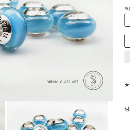
數
★
材
材