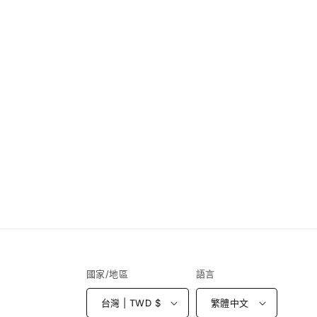
窗
中
開
啟
多
媒
體
檔
案
4
國家/地區
語言
台灣 | TWD $
繁體中文