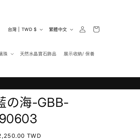
購
登
國
語
物
台灣 | TWD $
繁體中文
入
家
言
車
/
璃珠
天然水晶寶石飾品
展示收納/ 保養
地
區
藍の海-GBB-
190603
定
2,250.00 TWD