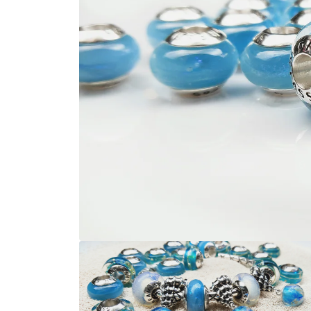
在
互
動
視
窗