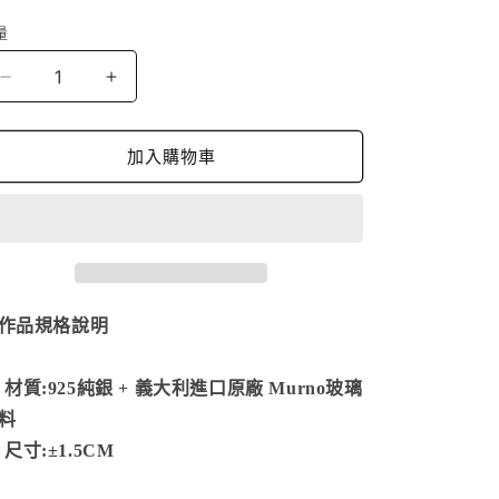
價
量
藍
藍
の
の
海-
海-
加入購物車
GBB-
GBB-
190603
190603
數
數
量
量
減
增
少
加
作品規格說明
質:925純銀 + 義大利進口原廠 Murno玻璃
料
尺寸:
±1.5CM