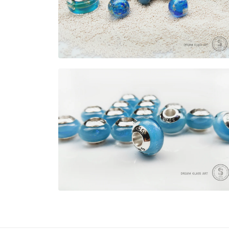
中
開
啟
多
媒
體
檔
在
案
互
1
動
視
窗
中
開
啟
多
媒
體
檔
案
2
在
互
動
視