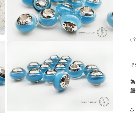
(
在
互
動
視
P
窗
中
開
為
啟
多
細
媒
體
檔
案
在
3
互
動
視