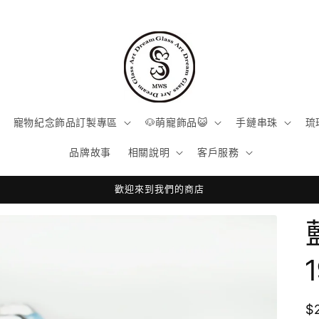
寵物紀念飾品訂製專區
🐶萌寵飾品😺
手鏈串珠
琉
品牌故事
相關說明
客戶服務
歡迎來到我們的商店
$