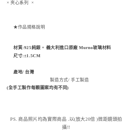
× 夾心系列
×
減
增
少
加
★作品規格說明
材質:925純銀 + 義大利進口原廠 Murno玻璃材料
尺寸:
±1.5CM
產地/
台灣
製造方式
/ 手工製造
(全手工製作每顆圖案均有不同)
PS. 商品照片均為實際商品
.以(放大20倍 )微距鏡頭拍
攝!!