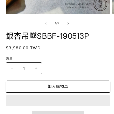
在
互
/
1
/
5
動
視
銀杏吊墜SBBF-190513P
窗
中
開
定
$3,980.00 TWD
啟
價
多
數量
媒
體
檔
銀
銀
案
杏
杏
1
2
吊
吊
加入購物車
墜
墜
SBBF-
SBBF-
190513P
190513P
數
數