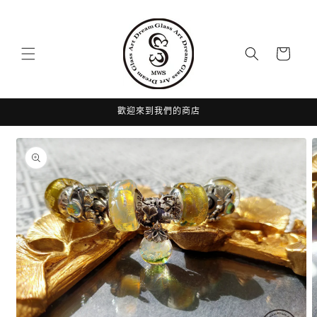
跳至內
容
購
物
車
歡迎來到我們的商店
略過產
品資訊