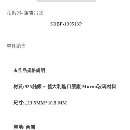
量
量
減
增
花系列- 銀杏吊墜
少
加
SBBF-190513P
單件銷售
★作品規格說明
材質:925純銀 + 義大利進口原廠 Murno玻璃材料
尺寸:
±23.5MM*10.5 MM
產地/
台灣