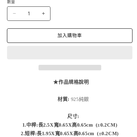
數量
👪
👪
骨
骨
灰/
灰/
加入購物車
毛
毛
髮
髮
琉
琉
璃
璃
珠
珠
🐶-
🐶-
★作品規格說明
加
加
購
購
材質:
925純銀
吊
吊
墜
墜
尺寸:
串
串
1.中桿:長2.5
X寬0.65
X
高0.65cm (
±0.2CM)
桿
桿
2.短桿:長
1.95X寬0.65
X
高0.65cm (
±0.2CM)
(圓
(圓