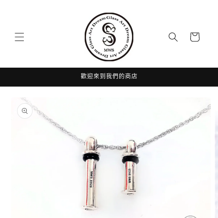
跳至內
容
購
物
車
歡迎來到我們的商店
略過產
品資訊