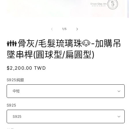
在
互
/
1
/
5
動
視
👪骨灰/毛髮琉璃珠🐶-加購吊
窗
中
墜串桿(圓球型/扁圓型)
開
啟
多
定
$2,200.00 TWD
媒
價
體
S925純銀
檔
案
1
2
S925