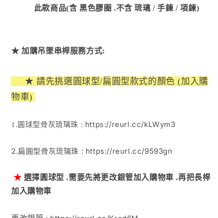
此款商品(含 黑色膠圈 .不含 琉璃
/
手鍊 / 項鍊)
球
球
型/
型/
扁
扁
圓
圓
★ 加購吊墜串桿
服務方式:
型)
型)
數
數
★
請先挑選圓球型/扁圓型款式的顏色
(加入購
量
量
物車)
減
增
少
加
https://reurl.cc/kLWym3
1.
圓球型骨灰琉璃珠 :
2.扁圓型骨灰琉璃珠 :
https://reurl.cc/9593gn
★
選擇圓球型 .需要先將更改銀管加入購物車 .再
把長桿
加入購物車