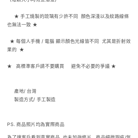
★ 手工燒製的
琉璃有少許不同 顏色深淺以及紋路線條
也無法一致 ★
★ 每個人手機 / 電腦 顯示顏色光線皆不同
尤其是折射效
果的
★
★ 高標準客戶請不要購買
避免不必要的爭議
★
產地/
台灣
製造方式
/ 手工製造
PS. 商品照片均為實際商品
為了讓客戶看到真實商品 .也未加強修片 . 商品細微瑕疵/氣