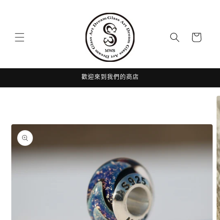
跳至內
容
購
物
車
歡迎來到我們的商店
略過產
品資訊