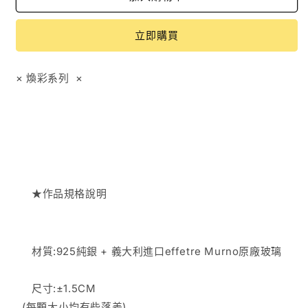
子
子
數
數
立即購買
量
量
減
增
少
加
× 煥彩系列
×
★作品規格說明
材質:925純銀 + 義大利進口effetre Murno原廠玻璃
尺寸:
±1.5CM
(每顆大小均有些落差)