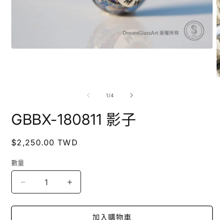
在
互
動
視
窗
/
1
/
4
中
開
GBBX-180811 影子
啟
多
媒
定
$2,250.00 TWD
體
價
檔
數量
案
1
GBBX-
GBBX-
180811
180811
2
影
影
加入購物車