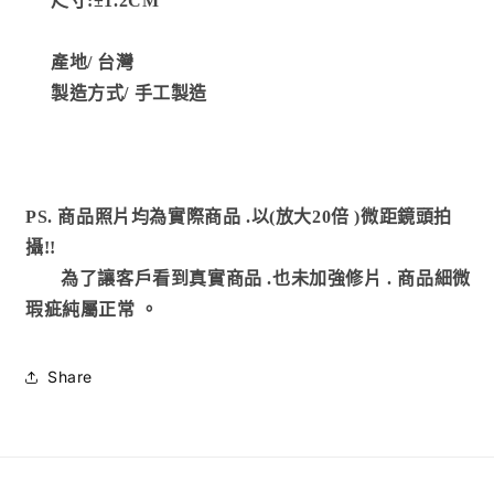
尺寸:
±1.2CM
產地/
台灣
製造方式
/ 手工製造
PS. 商品照片均為實際商品
.以(放大20倍 )微距鏡頭拍
攝!!
為了讓客戶看到真實商品 .也未加強修片
.
商品細微
瑕疵純屬正常
。
Share