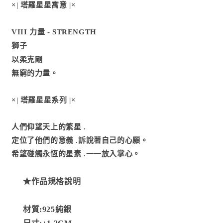
量
量
×| 塔羅星星寓意 |×
減
增
少
加
VIII 力量 - STRENGTH
獅子
以柔克剛
無窮的力量。
×| 塔羅星星系列 |×
人們仰望天上的繁星
.
定位了他們的意義
.訴說著自己的心願
。
希望碰觸永恆的星素
.一一放入掌心
。
★作品規格說明
材質:925純銀