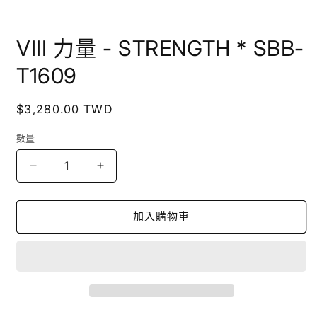
在
互
VIII 力量 - STRENGTH * SBB-
動
視
T1609
窗
中
開
定
$3,280.00 TWD
啟
價
多
數量
媒
體
VIII
VIII
檔
案
力
力
1
量
量
加入購物車
-
-
STRENGTH
STRENGTH
*
*
SBB-
SBB-
T1609
T1609
數
數